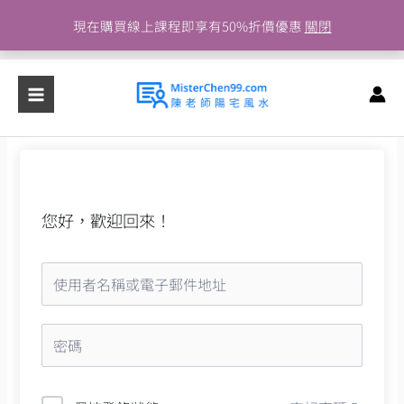
跳
現在購買線上課程即享有50%折價優惠
關閉
至
主
要
內
容
您好，歡迎回來！