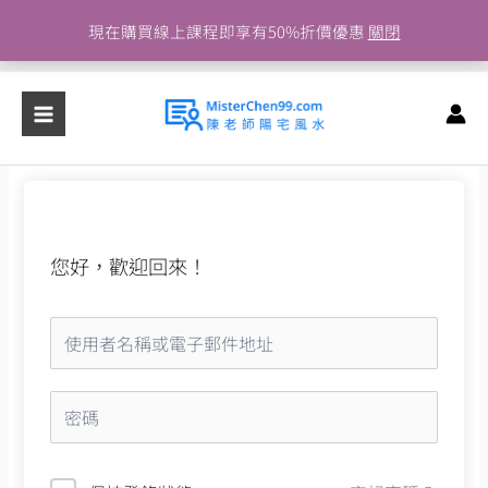
跳
現在購買線上課程即享有50%折價優惠
關閉
至
主
要
內
容
您好，歡迎回來！