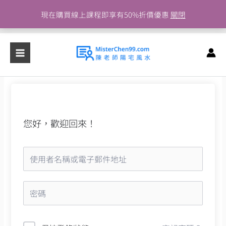
跳
現在購買線上課程即享有50%折價優惠
關閉
至
主
要
內
容
您好，歡迎回來！