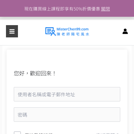
跳
現在購買線上課程即享有50%折價優惠
關閉
至
主
要
內
容
您好，歡迎回來！