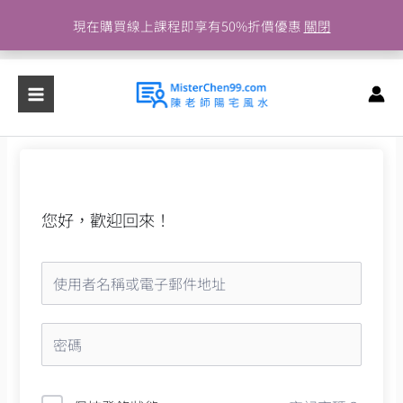
跳
現在購買線上課程即享有50%折價優惠
關閉
至
主
要
內
容
您好，歡迎回來！