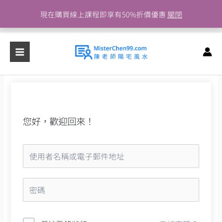
跳
現在購買線上課程即享有50%折價優惠
關閉
至
主
要
內
容
您好，歡迎回來！