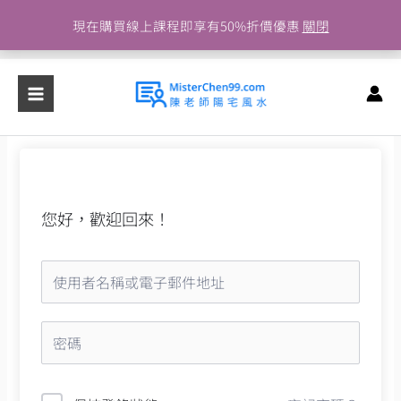
跳
現在購買線上課程即享有50%折價優惠
關閉
至
主
要
內
容
您好，歡迎回來！