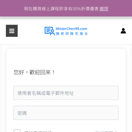
跳
現在購買線上課程即享有50%折價優惠
關閉
至
主
要
內
容
您好，歡迎回來！