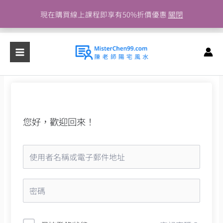
跳
現在購買線上課程即享有50%折價優惠
關閉
至
主
要
內
容
您好，歡迎回來！