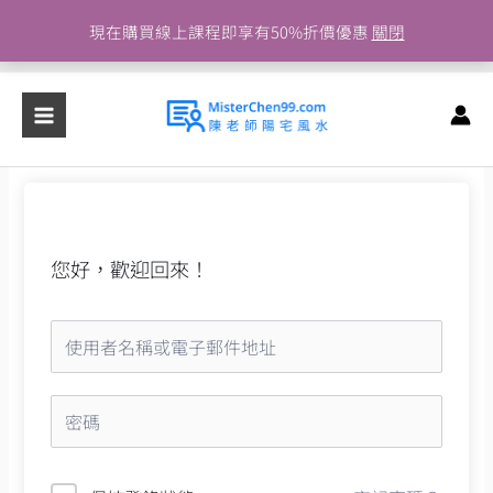
跳
現在購買線上課程即享有50%折價優惠
關閉
至
主
要
內
容
您好，歡迎回來！