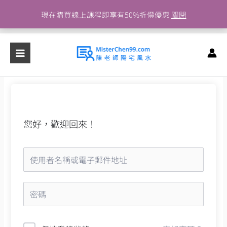
跳
現在購買線上課程即享有50%折價優惠
關閉
至
主
要
內
容
您好，歡迎回來！