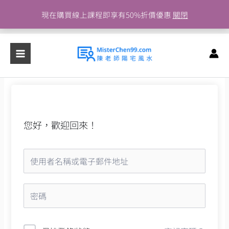
跳
現在購買線上課程即享有50%折價優惠
關閉
至
主
要
內
容
您好，歡迎回來！