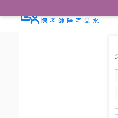
跳
至
主
要
內
容