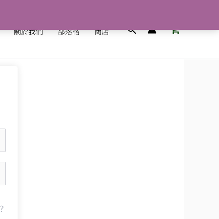
搜
關於我們
部落格
商店
尋
？