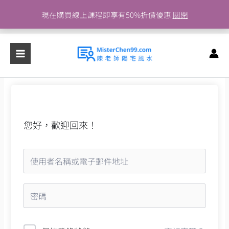
跳
現在購買線上課程即享有50%折價優惠
關閉
至
主
要
內
容
您好，歡迎回來！