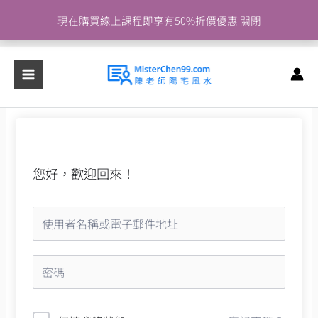
跳
現在購買線上課程即享有50%折價優惠
關閉
至
主
要
內
容
您好，歡迎回來！