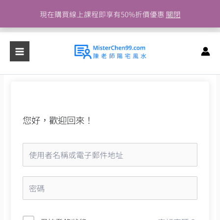
跳
現在購買線上課程即享有50%折價優惠
關閉
至
主
要
內
容
您好，歡迎回來！