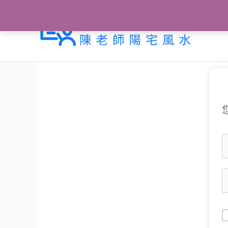
跳
至
主
要
內
容