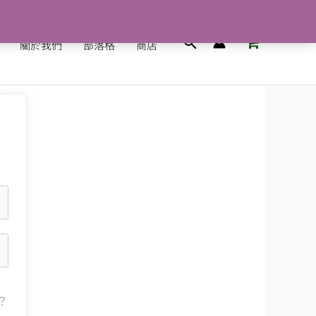
搜
關於我們
部落格
商店
尋
？