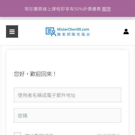
跳
現在購買線上課程即享有50%折價優惠
關閉
至
主
要
內
容
您好，歡迎回來！