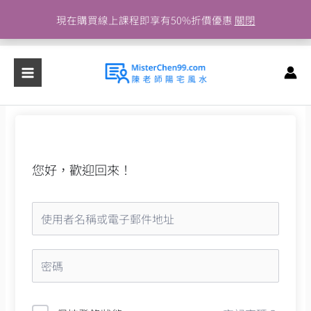
跳
現在購買線上課程即享有50%折價優惠
關閉
至
主
要
內
容
您好，歡迎回來！