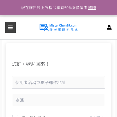
跳
現在購買線上課程即享有50%折價優惠
關閉
至
主
要
內
容
您好，歡迎回來！