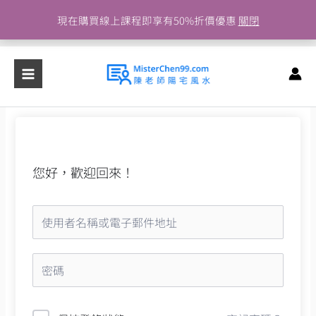
跳
現在購買線上課程即享有50%折價優惠
關閉
至
主
要
內
容
您好，歡迎回來！