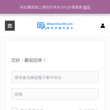
跳
現在購買線上課程即享有50%折價優惠
關閉
至
主
要
內
容
您好，歡迎回來！