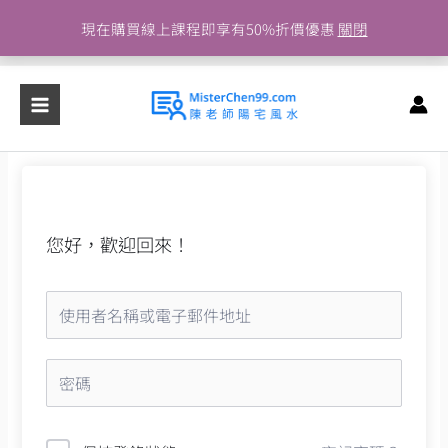
跳
現在購買線上課程即享有50%折價優惠
關閉
至
主
要
內
容
您好，歡迎回來！