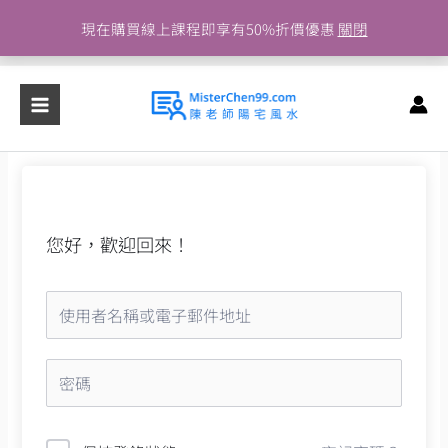
跳
現在購買線上課程即享有50%折價優惠
關閉
至
主
要
內
容
您好，歡迎回來！