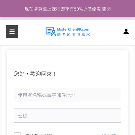
跳
現在購買線上課程即享有50%折價優惠
關閉
至
主
要
內
容
您好，歡迎回來！