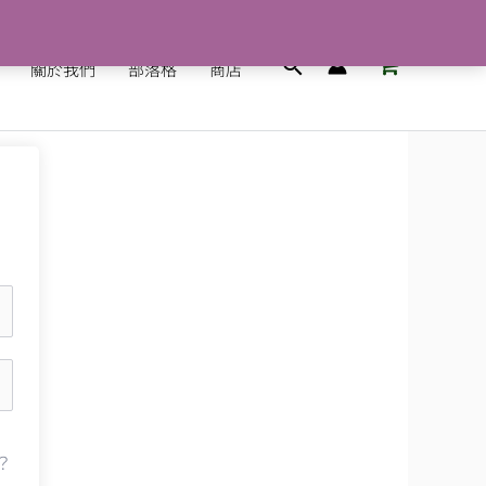
搜
關於我們
部落格
商店
尋
？