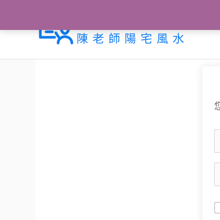
跳
至
主
要
內
容