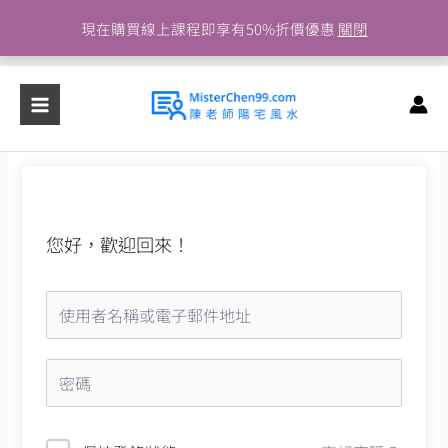
跳
現在購買線上課程即享有50%折價優惠
關閉
至
主
要
內
容
您好，歡迎回來！