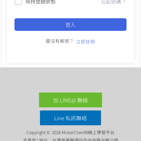
保持登錄狀態
忘記密碼？
登入
還沒有帳號？
立即註冊
加 LINE@ 聯絡
Line 私訊聯絡
Copyright © 2026 MisterChen99線上學習平台
吉恩堂 | 地址：台灣苗栗縣頭份市中央路36巷21號