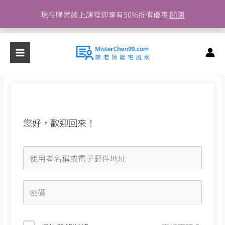
跳
現在購買線上課程即享有50%折價優惠
關閉
至
主
要
內
容
您好，歡迎回來！