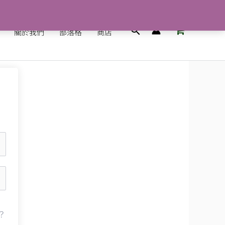
搜
關於我們
部落格
商店
尋
？