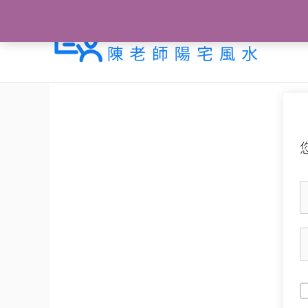
跳
至
主
要
內
容