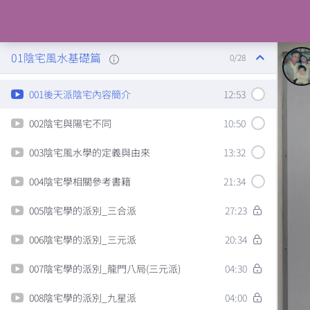
課程內容
01陰宅風水基礎篇
0/28
001後天派陰宅內容簡介
12:53
002陰宅與陽宅不同
10:50
003陰宅風水學的定義與由來
13:32
004陰宅學相關參考書籍
21:34
005陰宅學的派別_三合派
27:23
006陰宅學的派別_三元派
20:34
007陰宅學的派別_龍門八局(三元派)
04:30
008陰宅學的派別_九星派
04:00