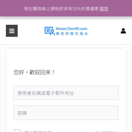
跳
現在購買線上課程即享有50%折價優惠
關閉
至
主
要
內
容
您好，歡迎回來！