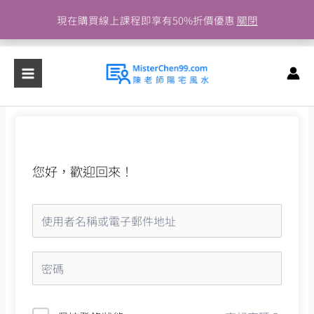
跳
現在購買線上課程即享有50%折價優惠
關閉
至
主
要
內
容
您好，歡迎回來！