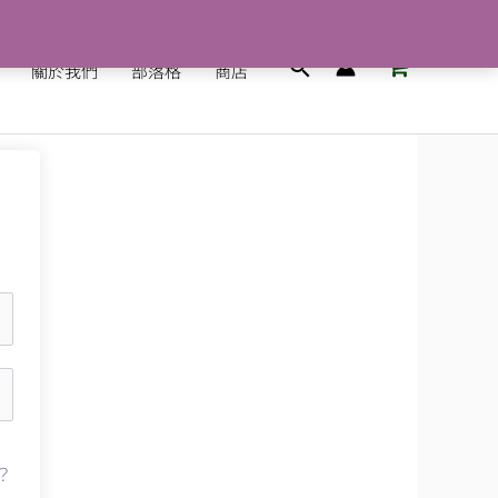
搜
關於我們
部落格
商店
尋
？