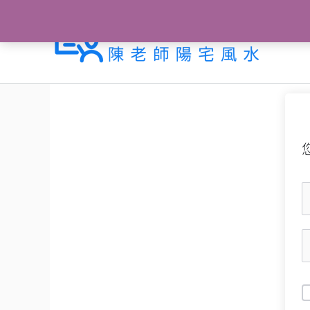
跳
至
主
要
內
容