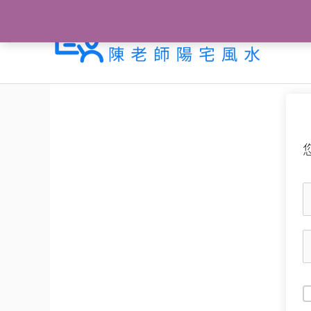
跳
至
主
要
內
容