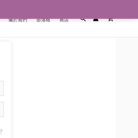
搜
關於我們
部落格
商店
尋
？