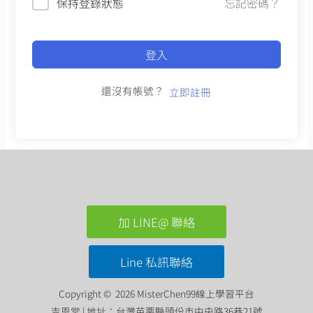
保持登錄狀態
忘記密碼？
登入
還沒有帳號？
立即註冊
加 LINE@ 聯絡
Line 私訊聯絡
Copyright © 2026 MisterChen99線上學習平台
吉恩堂 | 地址：台灣苗栗縣頭份市中央路36巷21號