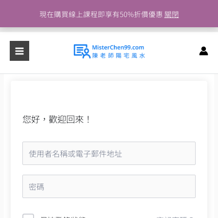
跳
現在購買線上課程即享有50%折價優惠
關閉
至
主
要
內
容
您好，歡迎回來！