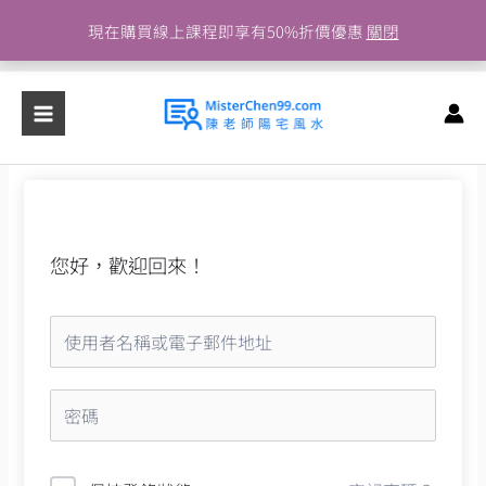
跳
現在購買線上課程即享有50%折價優惠
關閉
至
主
要
內
容
您好，歡迎回來！