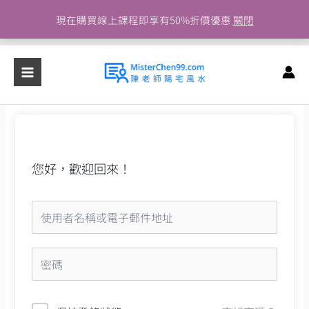
跳
現在購買線上課程即享有50%折價優惠
關閉
至
主
要
內
容
您好，歡迎回來！