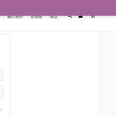
搜
關於我們
部落格
商店
尋
？