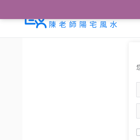
跳
至
主
要
內
容