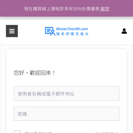
跳
現在購買線上課程即享有50%折價優惠
關閉
至
主
要
內
容
您好，歡迎回來！