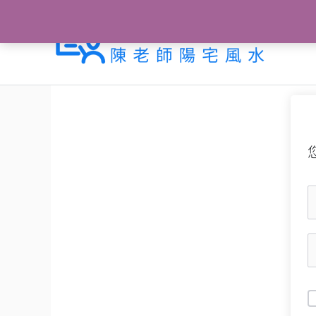
跳
至
主
要
內
容