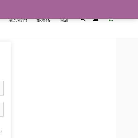
搜
關於我們
部落格
商店
尋
？