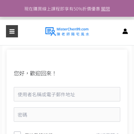
跳
現在購買線上課程即享有50%折價優惠
關閉
至
主
要
內
容
您好，歡迎回來！