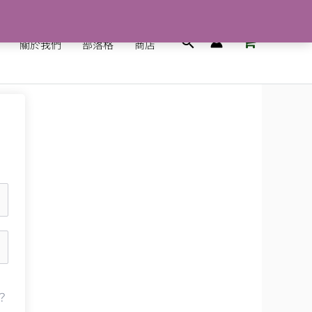
搜
關於我們
部落格
商店
尋
？