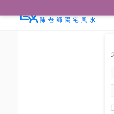
跳
至
主
要
內
容