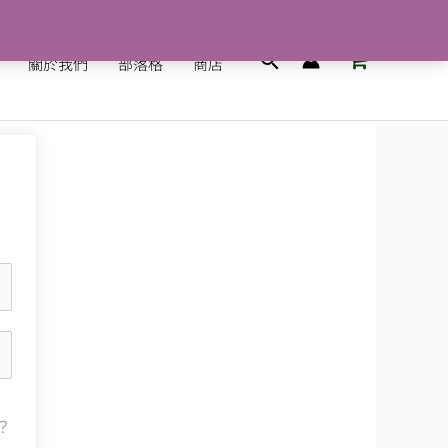
搜
關於我們
部落格
商店
尋
？