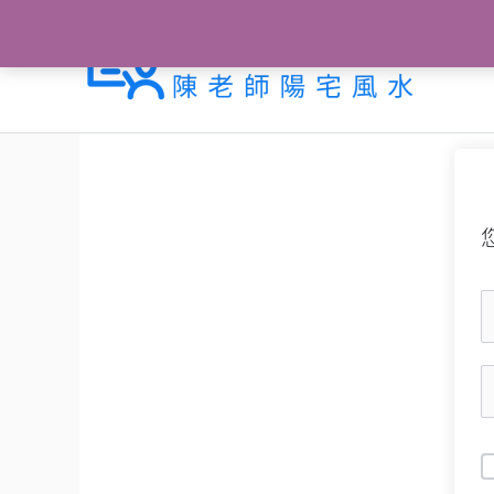
跳
至
主
要
內
容