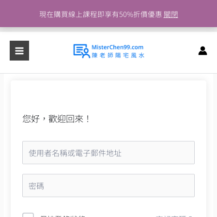
跳
現在購買線上課程即享有50%折價優惠
關閉
至
主
要
內
容
您好，歡迎回來！