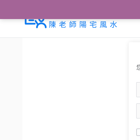
跳
至
主
要
內
容