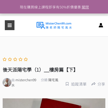
跳
現在購買線上課程即享有50%折價優惠
關閉
至
主
要
內
容
後天派陽宅學（1）__樓房篇【下】
由
misterchen99
分類
陽宅風
追蹤清單
分享
水