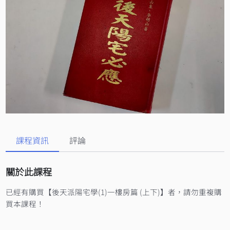
課程資訊
評論
關於此課程
已經有購買【後天派陽宅學(1)一樓房篇 (上下)】者，請勿重複購
買本課程！