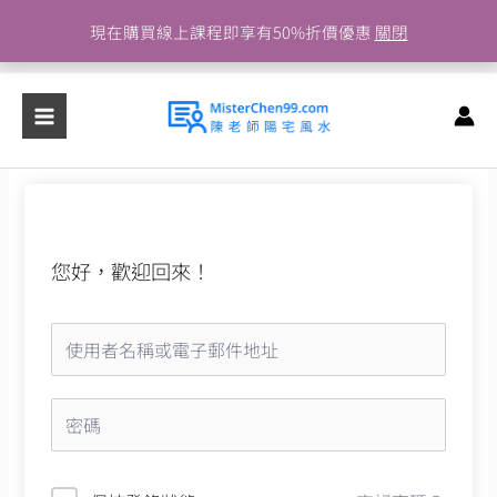
跳
現在購買線上課程即享有50%折價優惠
關閉
至
主
要
內
容
您好，歡迎回來！