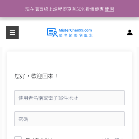
跳
現在購買線上課程即享有50%折價優惠
關閉
至
主
要
內
容
您好，歡迎回來！